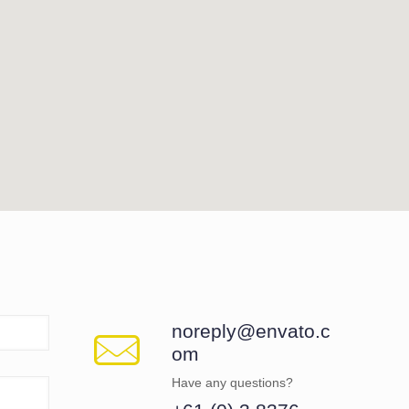
noreply@envato.c
om
Have any questions?