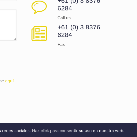
+61 (0) 3 8376
6284
Call us
+61 (0) 3 8376
6284
Fax
lse
aquí
s redes sociales. Haz click para consentir su uso en nuestra web.